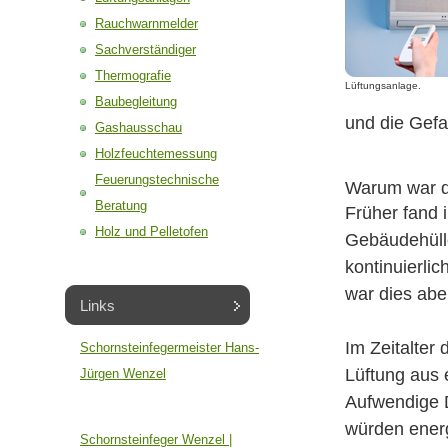
Rauchwarnmelder
Sachverständiger
Thermografie
Lüftungsanlage.
Baubegleitung
und die Gefa
Gashausschau
Holzfeuchtemessung
Feuerungstechnische
Warum war d
Beratung
Früher fand 
Holz und Pelletofen
Gebäudehülle
kontinuierli
war dies abe
Links
Im Zeitalter
Schornsteinfegermeister Hans-
Lüftung aus
Jürgen Wenzel
Aufwendige 
würden energ
Schornsteinfeger Wenzel |