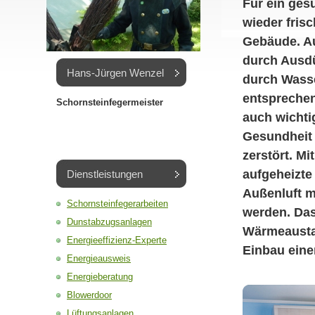
Für ein ge
wieder fris
Gebäude. Au
durch Ausdü
Hans-Jürgen Wenzel
durch Wass
entsprechen
Schornsteinfegermeister
auch wichti
Gesundheit 
zerstört. M
aufgeheizte 
Dienstleistungen
Außenluft m
Schornsteinfegerarbeiten
werden. Das
Dunstabzugsanlagen
Wärmeaustau
Energieeffizienz-Experte
Einbau eine
Energieausweis
Energieberatung
Blowerdoor
Lüftungsanlagen