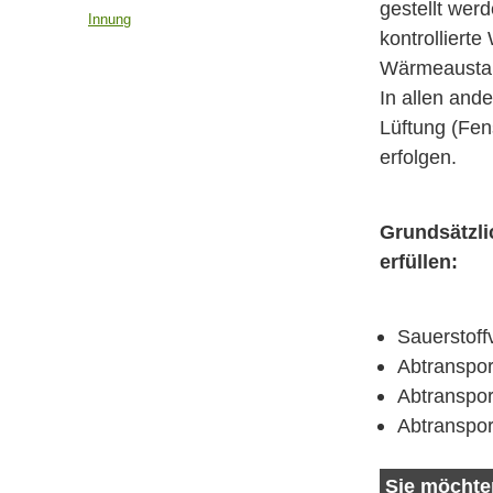
gestellt werd
Innung
kontrolliert
Wärmeaustau
In allen and
Lüftung (Fens
erfolgen.
Grundsätzli
erfüllen:
Sauerstoff
Abtranspor
Abtranspo
Abtranspor
Sie möchte