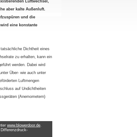
xistierenden Luftwechsel,
e aber kalte Außenluft.
ufzuspüren und die
wird eine konstante
tatsächliche Dichtheit eines
selrate zu erhalten, kann ein
eführt werden. Dabei wird
nter Über- wie auch unter
geförderten Luftmengen
schluss auf Undichtheiten
essgeräten (Anemometern)
nter
www.blowerdoor.de
.
Differenzdruck-