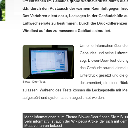
Oft entstehen im Gebäude große Wärmeverluste durch die e
d.h. durch den Austausch der warmen Raumluft gegen frisch
Das Verfahren dient dazu, Leckagen in der Gebäudehülle a
Luftwechselrate zu bestimmen. Durch die Druckdifferenzen 
Windlast auf das zu messende Gebäude simuliert.
Um eine Information über die 
Gebäudes und seine Luftwech
sog. Blower-Door-Test durchg
das Gebäude sowohl einmal u
Unterdruck gesetzt und die 
Blower-Door Test.
dokumentiert, die einen Rück
zulassen. Während des Tests können die Leckagestelle mit M
aufgespürt und systematisch abgedichtet werden.
Mehr Informationen zum Thema Blower-Door finden Sie z.B. u
Sehr informativ ist auch der
Wikipedia Artikel
der sich mit dem 
Messverfahren befasst.