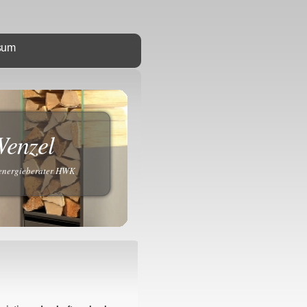
sum
Wenzel
eenergieberater HWK