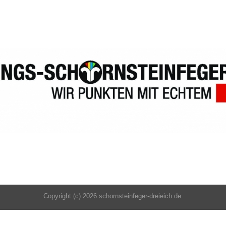
Copyright (c) 2026 schornsteinfeger-dreieich.de.