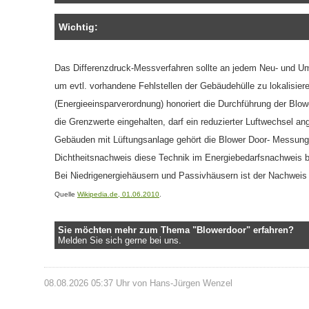
Wichtig:
Das Differenzdruck-Messverfahren sollte an jedem Neu- und U
um evtl. vorhandene Fehlstellen der Gebäudehülle zu lokalisie
(Energieeinsparverordnung) honoriert die Durchführung der Bl
die Grenzwerte eingehalten, darf ein reduzierter Luftwechsel an
Gebäuden mit Lüftungsanlage gehört die Blower Door- Messung
Dichtheitsnachweis diese Technik im Energiebedarfsnachweis be
Bei Niedrigenergiehäusern und Passivhäusern ist der Nachweis 
Quelle
Wikipedia.de, 01.06.2010
.
Sie möchten mehr zum Thema "Blowerdoor" erfahren?
Melden Sie sich gerne bei uns.
08.08.2026 05:37 Uhr von Hans-Jürgen Wenzel